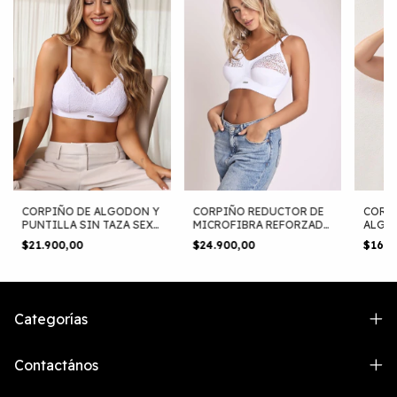
CORPIÑO DE ALGODON Y
CORPIÑO REDUCTOR DE
CORPI
PUNTILLA SIN TAZA SEXY
MICROFIBRA REFORZADO
ALGO
LALI (916)
Y ENCAJE SEXY LALI
TIENT
$21.900,00
$24.900,00
$16.9
(2001)
Categorías
Contactános