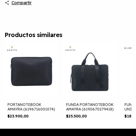
Compartir
Productos similares
PORTANOTEBOOK
FUNDA PORTANOTEBOOK
FUND
AMAYRA (6196716001074)
AMAYRA (6190670279418)
UNIC
(6190
$23.900,00
$25.500,00
$18.3