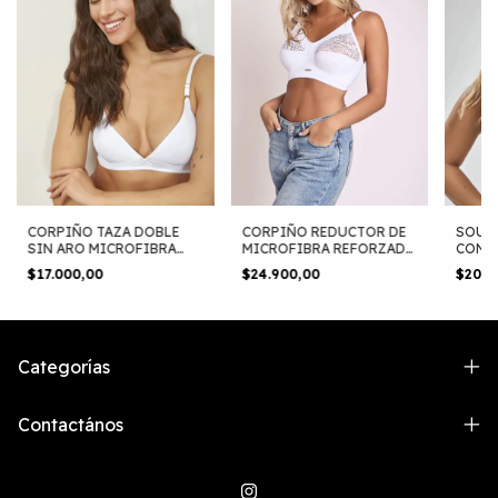
CORPIÑO TAZA DOBLE
CORPIÑO REDUCTOR DE
SOUT
SIN ARO MICROFIBRA
MICROFIBRA REFORZADO
CONFO
TIENTO (823)
Y ENCAJE SEXY LALI
TRICO
$17.000,00
$24.900,00
$20.5
(2001)
REFO
(1110)
Categorías
Contactános